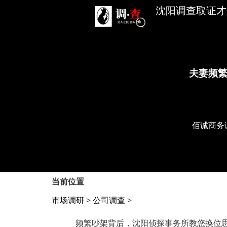
沈阳调查取证才是
夫妻频繁
佰诚商务
当前位置
市场调研
>
公司调查
>
频繁吵架背后，沈阳侦探事务所教您换位