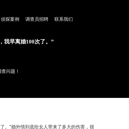
侦探案例
调查员招聘
联系我们
我早离婚100次了。”
调查问题！
次了。”婚外情到底给女人带来了多大的伤害，很