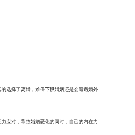
真的选择了离婚，难保下段婚姻还是会遭遇婚外
无力应对，导致婚姻恶化的同时，自己的内在力