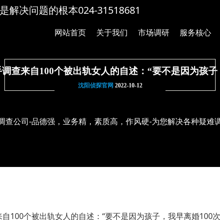
解决问题的根本024-31518681
网站首页
关于我们
市场调研
服务核心
调查来自100个被出轨女人的自述：“要不是因为孩子，
沈阳侦探官网
2022-10-12
调查公司-品德强，业务精，素质高，作风硬-为您解决各种疑难
自100个被出轨女人的自述：“要不是因为孩子，我早离婚100