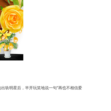
出轨明星后，半开玩笑地说一句“再也不相信爱