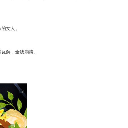
心的女人。
崩瓦解，全线崩溃。