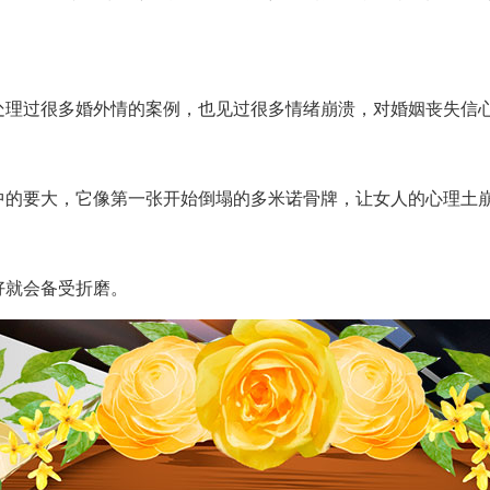
处理过很多婚外情的案例，也见过很多情绪崩溃，对婚姻丧失信
中的要大，它像第一张开始倒塌的多米诺骨牌，让女人的心理土
好就会备受折磨。