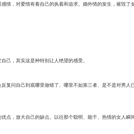
重感情，对爱情有着自己的执着和追求。婚外情的发生，摧毁了
定自己，其实这是种特别让人绝望的感受。
会反复问自己到底哪里做错了、哪里不如第三者、是不是对男人
优点，放大自己的缺点。以往那个聪明、能干、热情的女人瞬间